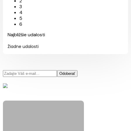
2
3
4
5
6
Najbližšie udalosti
Žiadne udalosti
Odoberať